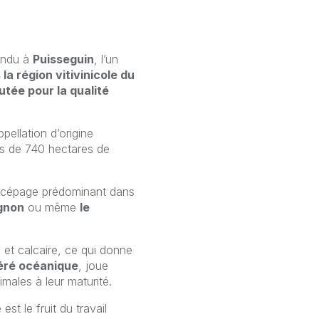
rendu à
Puisseguin
, l’un
la région vitivinicole du
tée pour la qualité
pellation d’origine
lus de 740 hectares de
 cépage prédominant dans
gnon
ou même
le
 et calcaire, ce qui donne
ré océanique
, joue
imales à leur maturité.
st le fruit du travail