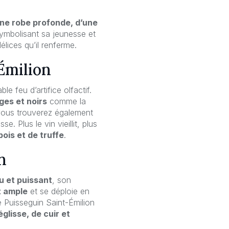
ne robe profonde, d’une
ymbolisant sa jeunesse et
lices qu’il renferme.
Émilion
ble feu d’artifice olfactif.
ges et noirs
comme la
r vous trouverez également
e. Plus le vin vieillit, plus
ois et de truffe
.
n
u et puissant
, son
t ample
et se déploie en
e Puisseguin Saint-Émilion
glisse, de cuir et