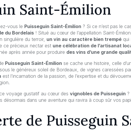
in Saint-Émilion
sez-vous le
Puisseguin Saint-Émilion
? Si ce n’est pas le ca
le du Bordelais
! Situé au cœur de l’appellation Saint-Émilio
 singulière du terroir,
un vin au caractère bien trempé
qui 
e ce précieux nectar est
une célébration de l’artisanat loc
année après année pour produire
des vins d’une grande quali
de
Puisseguin Saint-Émilion
se cache une histoire, celle d’un
s sous le généreux soleil de Bordeaux, de vignes caressées pa
n
est l’incarnation de la passion, de l’expertise et du dévoue
gion.
 ce voyage gustatif au cœur des
vignobles de Puisseguin
? 
 désormais dans une aventure qui ravira à coup sûr vos papil
rte de Puisseguin S