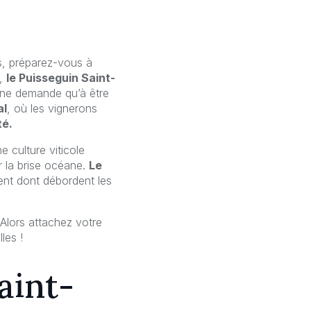
s, préparez-vous à
n,
le Puisseguin Saint-
ne demande qu’à être
al
, où les vignerons
té.
e culture viticole
r la brise océane.
Le
ment dont débordent les
Alors attachez votre
les !
aint-