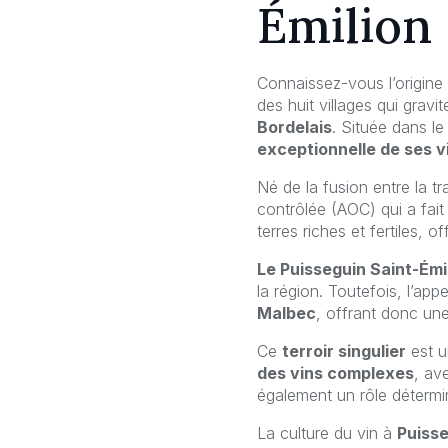
Émilion
Connaissez-vous l’origin
des huit villages qui gravi
Bordelais
. Située dans l
exceptionnelle de ses v
Né de la fusion entre la tr
contrôlée (AOC) qui a fai
terres riches et fertiles, o
Le Puisseguin Saint-Émi
la région. Toutefois, l’app
Malbec
, offrant donc un
Ce
terroir singulier
est u
des vins complexes
, av
également un rôle détermin
La culture du vin à
Puisse