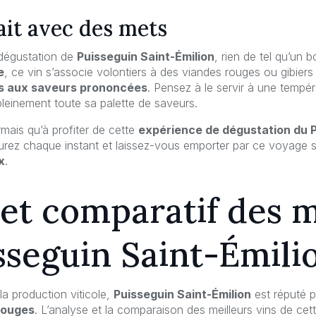
ait avec des mets
dégustation de
Puisseguin Saint-Émilion
, rien de tel qu’un
e
, ce vin s’associe volontiers à des viandes rouges ou gibie
ts aux saveurs prononcées
. Pensez à le servir à une tempé
pleinement toute sa palette de saveurs.
rmais qu’à profiter de cette
expérience de dégustation du P
rez chaque instant et laissez-vous emporter par ce voyage s
x
.
et comparatif des m
sseguin Saint-Émili
 la production viticole,
Puisseguin Saint-Émilion
est réputé 
rouges
. L’analyse et la comparaison des meilleurs vins de ce