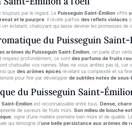
 Saint-Émilion à l’oeil
toujours par le regard. Le
Puisseguin Saint-Émilion
offre
u
grenat et le pourpre
. Il révèle parfois
des reflets violacés
s
 vin éclatant, chatoyant qui laisse deviner les promesses de dé
romatique du Puisseguin Saint-
les arômes du Puisseguin Saint-Émilion
, on parle d’un vérita
t respirez profondément, ce sont
des parfums de fruits rou
dront chatouiller vos narines. Mais ne vous arrêtez pas là, ca
insi que
des arômes épicés
révélant sa complexité et sa finess
ensité pour finir par développer
de subtiles notes de sous-b
ique du Puisseguin Saint-Émilio
 Saint-Émilion
est reconnaissable entre tous.
Dense, charn
preinte de saveurs de fruits mûrs.
Son milieu de bouche es
nique
, signe d’une matière première bien mûre et de qualité. L
nale qui témoigne d’
une belle persistance aux arômes de ré