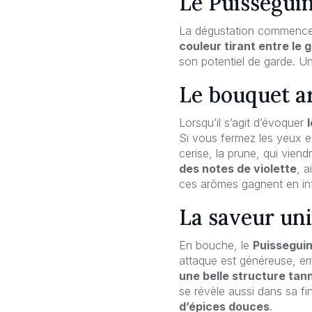
Le Puisseguin
La dégustation commence 
couleur tirant entre le 
son potentiel de garde. Un
Le bouquet a
Lorsqu’il s’agit d’évoquer
Si vous fermez les yeux e
cerise, la prune, qui vien
des notes de violette
, a
ces arômes gagnent en int
La saveur un
En bouche, le
Puisseguin
attaque est généreuse, em
une belle structure tan
se révèle aussi dans sa fi
d’épices douces
.