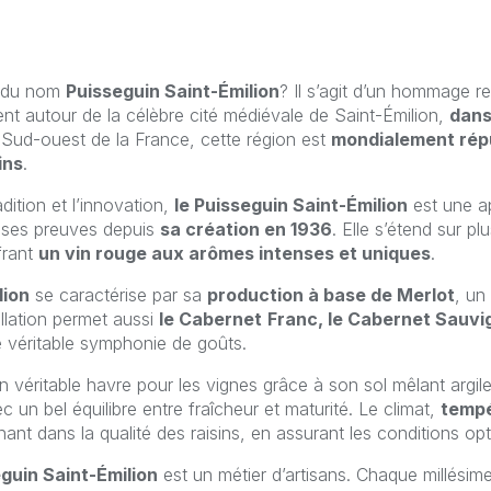
e du nom
Puisseguin Saint-Émilion
? Il s’agit d’un hommage 
tent autour de la célèbre cité médiévale de Saint-Émilion,
dans 
e Sud-ouest de la France, cette région est
mondialement répu
ins
.
adition et l’innovation,
le Puisseguin Saint-Émilion
est une ap
t ses preuves depuis
sa création en 1936
. Elle s’étend sur p
ffrant
un vin rouge aux arômes intenses et uniques
.
lion
se caractérise par sa
production à base de Merlot
, un
ellation permet aussi
le Cabernet
Franc, le Cabernet Sauvi
e véritable symphonie de goûts.
n véritable havre pour les vignes grâce à son sol mêlant argile
ec un bel équilibre entre fraîcheur et maturité. Le climat,
tempé
ant dans la qualité des raisins, en assurant les conditions opt
guin Saint-Émilion
est un métier d’artisans. Chaque millésime e