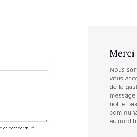
Merci 
Nous som
vous acc
de la gas
message 
notre pas
communau
aujourd’hu
e de confidentialité.