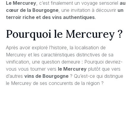
Le Mercurey
, c’est finalement un voyage sensoriel
au
cœur de la Bourgogne
, une invitation à découvrir
un
terroir riche et des vins authentiques
.
Pourquoi le Mercurey ?
Après avoir exploré l’histoire, la localisation de
Mercurey et les caractéristiques distinctives de sa
vinification, une question demeure : Pourquoi devriez-
vous vous tourner vers
le Mercurey
plutôt que vers
d’autres
vins de Bourgogne
? Qu’est-ce qui distingue
le Mercurey de ses concurents de la région ?
La réponse est complexe, mais passionnante, alliant
un
subtil mélange de tradition viticole et d’innovation,
d’authenticité et d’un caractère incontestable
.
Le Mercurey
offre une palette gustative unique,
mêlant
à la fois puissance et finesse
. Son intensité