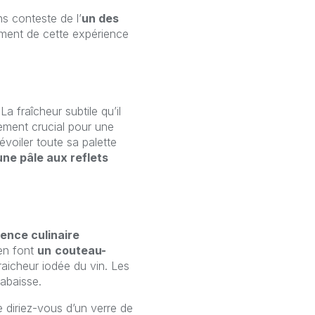
ns conteste de l’
un des
nement de cette expérience
La fraîcheur subtile qu’il
lement crucial pour une
voiler toute sa palette
une pâle aux reflets
ence culinaire
 en font
un
couteau-
raicheur iodée du vin. Les
labaisse.
 diriez-vous d’un verre de