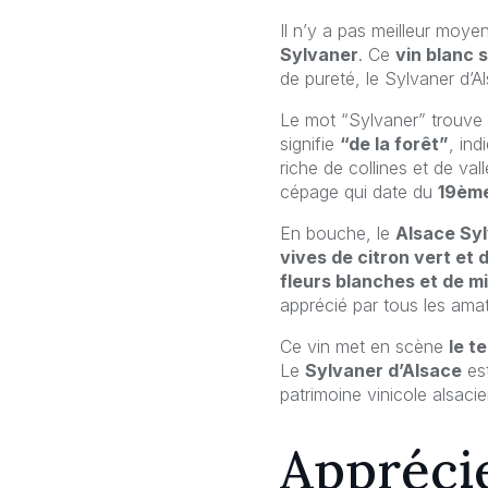
Il n’y a pas meilleur mo
Sylvaner
. Ce
vin blanc 
de pureté, le Sylvaner d’A
Le mot “Sylvaner” trouve s
signifie
“de la forêt”
, ind
riche de collines et de va
cépage qui date du
19ème
En bouche, le
Alsace Sy
vives de citron vert et
fleurs blanches et de m
apprécié par tous les amat
Ce vin met en scène
le t
Le
Sylvaner d’Alsace
est
patrimoine vinicole alsacie
Apprécie