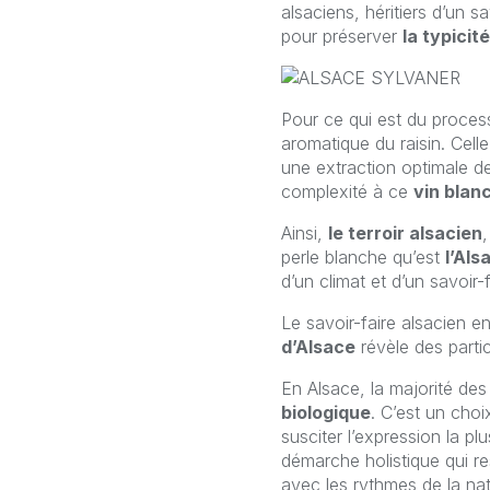
alsaciens, héritiers d’un 
pour préserver
la typicit
Pour ce qui est du proce
aromatique du raisin. Cel
une extraction optimale d
complexité à ce
vin blan
Ainsi,
le terroir alsacien
perle blanche qu’est
l’Als
d’un climat et d’un savoir-
Le savoir-faire alsacien e
d’Alsace
révèle des partic
En Alsace, la majorité de
biologique
. C’est un choi
susciter l’expression la 
démarche holistique qui re
avec les rythmes de la na