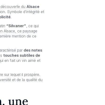
a découverte du
Alsace
gion. Symbole d’intégrité et
licité
.
atin
“Silvaner”
, ce qui
t en Alsace, ce paysage
première mention de ce
aractérisé par
des notes
es
touches subtiles de
ui en fait un vin aimé et
e sur lequel il prospère.
versité et de la qualité du
n, une