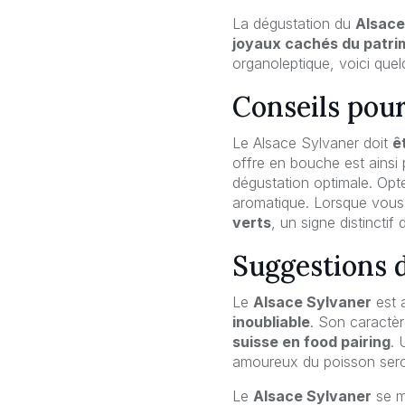
La dégustation du
Alsace
joyaux cachés du patrim
organoleptique, voici quel
Conseils pour
Le Alsace Sylvaner doit
ê
offre en bouche est ainsi
dégustation optimale. Op
aromatique. Lorsque vous
verts
, un signe distinctif
Suggestions 
Le
Alsace Sylvaner
est 
inoubliable
. Son caractèr
suisse en food pairing
. 
amoureux du poisson seron
Le
Alsace Sylvaner
se ma