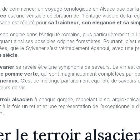
yen de commencer un voyage œnologique en Alsace que par l
sec
est une véritable célébration de l’héritage viticole de la ré
lsace est réputé pour
sa fraîcheur
,
son élégance et sa simp
on origine dans l’Antiquité romaine, plus particulièrement le L
iquant ainsi ses possibles origines forestières. Pourtant, c’es
llées, que le Sylvaner s’est véritablement épanoui, avec une 
 siècle
.
lvaner
se révèle être une symphonie de saveurs. Le vin est c
 de pomme verte
, qui sont magnifiquement complétées par d
inéraux
. C’est ce mélange parfaitement équilibré de saveurs q
eurs de vin.
erroir alsacien
à chaque gorgée, rappelant le sol argilo-calcair
 à la fois un reflet et une représentation de l’exceptionnelle di
n.
r le terroir alsacie