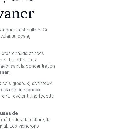
lvaner
lequel il est cultivé. Ce
ularité locale,
es étés chauds et secs
er. En effet, ces
favorisant la concentration
aner
.
ux sols gréseux, schisteux
ticularité du vignoble
érent, révélant une facette
euses de
es méthodes de culture, le
inal. Les vignerons