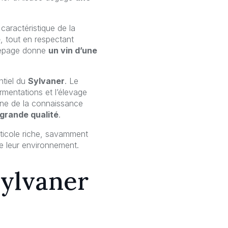
caractéristique de la
e
, tout en respectant
 cépage donne
un vin d’une
ntiel du
Sylvaner
. Le
rmentations et l’élevage
igne de la connaissance
grande qualité
.
iticole riche, savamment
 leur environnement.
Sylvaner