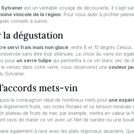
 Sylvaner
est un véritable voyage de découverte. Il s’agit sa
oine vinicole de la région
. Pour vous aider à profiter plei
ques conseils à suivre.
 la dégustation
tre servi frais mais non glacé
, entre 8 et 10 degrés Celsius. 
 préservée sans être trop atténuée. Le choix du verre est éga
tez pour
un verre tulipe
qui permettra à ce vin blanc sec de dé
 le versez dans votre verre, vous observerez une
couleur ja
 du Sylvaner.
d’accords mets-vin
aussi le compagnon idéal de nombreux mets pour
une expéri
e légèrement fruité, ses notes florales et sa tension minérale
Un plateau de fruits de mer, par exemple, mettra en valeur la f
t ravis de marier ce vin avec un filet de sandre ou une bouil
rie également à ravir avec les plats régionaux alsaciens. Que