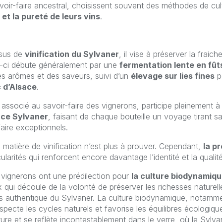
savoir-faire ancestral, choisissent souvent des méthodes de cu
é et la pureté de leurs vins
.
ssus de
vinification du Sylvaner
, il vise à préserver la fraich
le-ci débute généralement par une
fermentation lente en fû
es arômes et des saveurs, suivi d’un
élevage sur lies fines
po
c d’Alsace
.
, associé au savoir-faire des vignerons, participe pleinement à 
ace Sylvaner
, faisant de chaque bouteille un voyage tirant s
faire exceptionnels.
n matière de vinification n’est plus à prouver. Cependant,
la p
ularités qui renforcent encore davantage l’identité et la qualit
s vignerons ont une prédilection pour
la culture biodynamique
x qui découle de la volonté de préserver les richesses naturelle
plus authentique du Sylvaner. La culture biodynamique, notamm
specte les cycles naturels et favorise les équilibres écologiqu
ture et se reflète incontestablement dans le verre, où le Syl