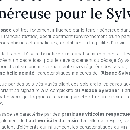
néreuse pour le Sy
lsace
est très fortement influencé par le terroir généreux dans 
il français
terreor
, décrit comment l’environnement d’une partic
graphiques et climatiques, contribuent à la qualité d’un vin.
 la France, l’Alsace bénéficie d’un climat semi-continental : l
 créent un cadre idéal pour le développement du cépage Sylvan
ébouchent sur une maturation lente mais régulière des raisins, 
ne belle acidité
, caractéristiques majeures de
l’Alsace Sylv
qué par des sols très variés allant des sols argilo-calcaires a
ortant sa signature à la complexité du
Alsace Sylvaner
. Par
 patchwork géologique où chaque parcelle offre un terroir diff
r.
Alsace se caractérise par des
pratiques viticoles respectu
également de
l’authenticité du raisin
. La taille de la vigne, l
autant d’éléments qui influencent les caractéristiques du vin f